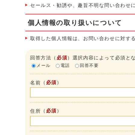
セールス・勧誘や、趣旨不明な問い合わせ
個人情報の取り扱いについて
取得した個人情報は、お問い合わせに対す
回答方法
（
必須
）選択内容によって必須と
メール
電話
回答不要
（
必須
）
名前
（
必須
）
住所