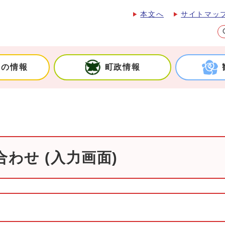
本文へ
サイトマッ
しの情報
町政情報
わせ (入力画面)