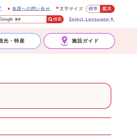
プ
各課への問い合せ
標準
拡大
文字サイズ
検索
Select Language
▼
観光・特産
施設ガイド