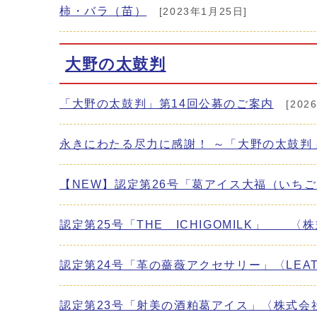
柿・バラ（苗）
[2023年1月25日]
大野の太鼓判
「大野の太鼓判」第14回公募のご案内
[202
永きにわたる尽力に感謝！ ～「大野の太鼓判
【NEW】認定第26号「葛アイス大福（いち
認定第25号「THE ICHIGOMILK」 
認定第24号「革の薔薇アクセサリー」〈LEAT
認定第23号「射美の酒粕葛アイス」〈株式会