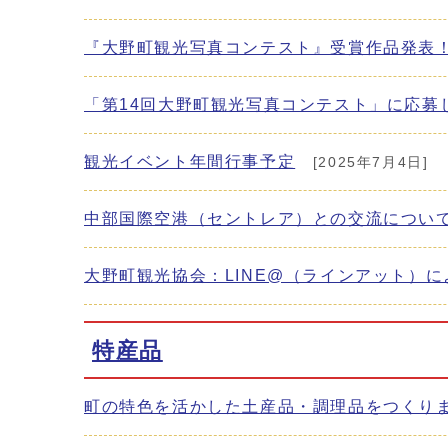
『大野町観光写真コンテスト』受賞作品発表
「第14回大野町観光写真コンテスト」に応募
観光イベント年間行事予定
[2025年7月4日]
中部国際空港（セントレア）との交流につい
大野町観光協会：LINE@（ラインアット）
特産品
町の特色を活かした土産品・調理品をつくり