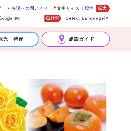
プ
各課への問い合せ
標準
拡大
文字サイズ
検索
Select Language
▼
観光・特産
施設ガイド