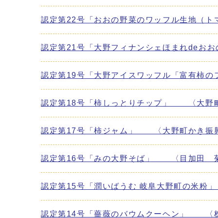
認定第22号「おおの野菜のワッフル生地（ト
認定第21号「大野フィナンシェほまれdeお
認定第19号「大野アイスワッフル「富有柿
認定第18号「柿しっとりチップ」 〈大野
認定第17号「柿ジャム」 〈大野町かき振
認定第16号「みの大野そば」 〈目加田 
認定第15号「潤いばうむ 岐阜大野町の米
認定第14号「薔薇のバウムクーヘン」 〈