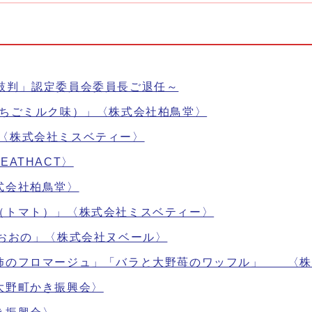
鼓判」認定委員会委員長ご退任～
いちごミルク味）」〈株式会社柏鳥堂〉
」 〈株式会社ミスベティー〉
ATHACT〉
式会社柏鳥堂〉
（トマト）」〈株式会社ミスベティー〉
eおおの」〈株式会社ヌベール〉
有柿のフロマージュ」「バラと大野苺のワッフル」 〈株
大野町かき振興会〉