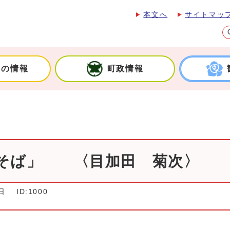
本文へ
サイトマッ
しの情報
町政情報
野そば」 〈目加田 菊次〉
日
ID:1000