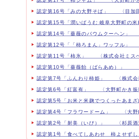
認定第17号「柿ジャム」 〈大野町か
認定第16号「みの大野そば」 〈目加
認定第15号「潤いばうむ 岐阜大野町の
認定第14号「薔薇のバウムクーヘン」
認定第12号「「柿ろまん」ワッフル」
認定第11号「柿氷」 〈株式会社ミス
認定第10号「薔薇飴（ばらあめ）」 〈Rose
認定第7号「ふんわり柿姫」 〈株式会
認定第6号「紅富有」 〈大野町かき振
認定第5号「お米と米麹でつくったあま
認定第4号「フラワードーム」 〈大野
認定第2号「射美（いび）」 〈杉原酒
認定第1号「食べてしあわせ 柿よせず