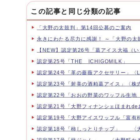
この記事と同じ分類の記事
「大野の太鼓判」第14回公募のご案内
永きにわたる尽力に感謝！ ～「大野の太
【NEW】認定第26号「葛アイス大福（
認定第25号「THE ICHIGOMILK
認定第24号「革の薔薇アクセサリー」〈LE
認定第23号「射美の酒粕葛アイス」〈株
認定第22号「おおの野菜のワッフル生地
認定第21号「大野フィナンシェほまれd
認定第19号「大野アイスワッフル「富
認定第18号「柿しっとりチップ」 〈