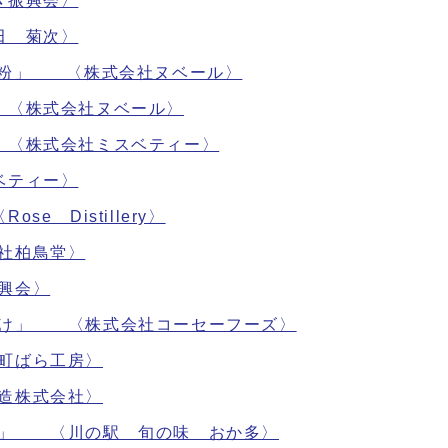
き振興会〉
田 菊次〉
米粉」 〈株式会社ヌベール〉
 〈株式会社ヌベール〉
 〈株式会社ミスベティー〉
ベティー〉
 Distillery〉
社柏鳥堂〉
興会〉
ざけ」 〈株式会社コーセーフーズ〉
町ばら工房〉
造株式会社〉
し」 〈川の駅 旬の味 おか多〉