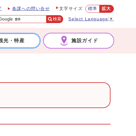
プ
各課への問い合せ
標準
拡大
文字サイズ
検索
Select Language
▼
観光・特産
施設ガイド