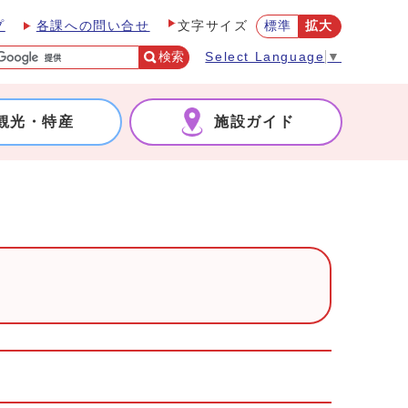
プ
各課への問い合せ
標準
拡大
文字サイズ
検索
Select Language
▼
観光・特産
施設ガイド