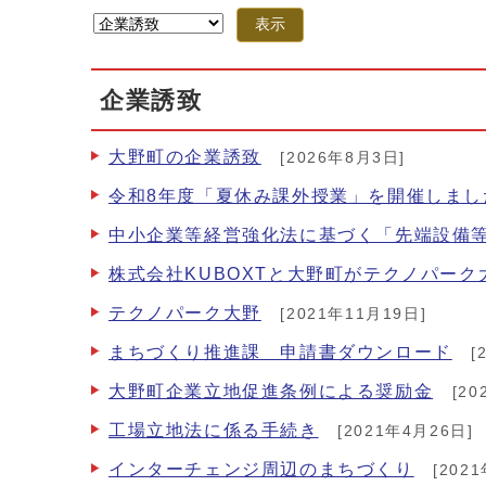
表示
企業誘致
大野町の企業誘致
[2026年8月3日]
令和8年度「夏休み課外授業」を開催しまし
中小企業等経営強化法に基づく「先端設備
株式会社KUBOXTと大野町がテクノパーク
テクノパーク大野
[2021年11月19日]
まちづくり推進課 申請書ダウンロード
[
大野町企業立地促進条例による奨励金
[20
工場立地法に係る手続き
[2021年4月26日]
インターチェンジ周辺のまちづくり
[202