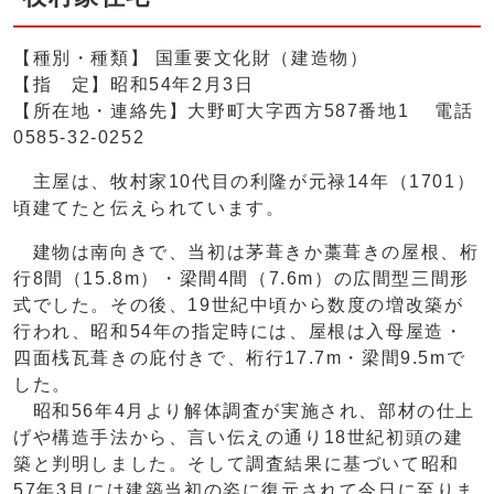
【種別・種類】 国重要文化財（建造物）
【指 定】昭和54年2月3日
【所在地・連絡先】大野町大字西方587番地1 電話
0585-32-0252
主屋は、牧村家10代目の利隆が元禄14年（1701）
頃建てたと伝えられています。
建物は南向きで、当初は茅葺きか藁葺きの屋根、桁
行8間（15.8m）・梁間4間（7.6m）の広間型三間形
式でした。その後、19世紀中頃から数度の増改築が
行われ、昭和54年の指定時には、屋根は入母屋造・
四面桟瓦葺きの庇付きで、桁行17.7m・梁間9.5mで
した。
昭和56年4月より解体調査が実施され、部材の仕上
げや構造手法から、言い伝えの通り18世紀初頭の建
築と判明しました。そして調査結果に基づいて昭和
57年3月には建築当初の姿に復元されて今日に至りま