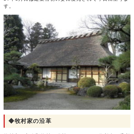
す。
◆牧村家の沿革