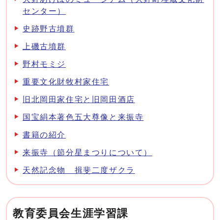
センター）
史跡野古墳群
上磯古墳群
野村モミジ
重要文化財牧村家住宅
旧北岡田家住宅と旧岡田酒店
国宝絹本著色五大尊像と来振寺
書籍の紹介
来振寺（節分星まつりについて）
天然記念物 揖斐二度ザクラ
教育委員会生涯学習課