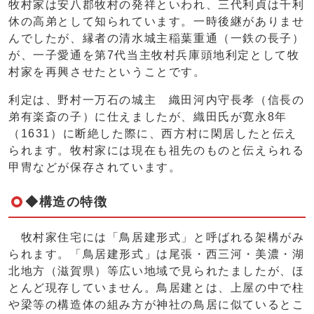
牧村家は安八郡牧村の発祥といわれ、三代利貞は千利
休の高弟として知られています。一時後継がありませ
んでしたが、縁者の清水城主稲葉重通（一鉄の長子）
が、一子愛通を第7代当主牧村兵庫頭地利定として牧
村家を再興させたということです。
利定は、野村一万石の城主 織田河内守長孝（信長の
弟有楽斎の子）に仕えましたが、織田氏が寛永8年
（1631）に断絶した際に、西方村に閑居したと伝え
られます。牧村家には現在も祖先のものと伝えられる
甲冑などが保存されています。
◆構造の特徴
牧村家住宅には「鳥居建形式」と呼ばれる架構がみ
られます。「鳥居建形式」は尾張・西三河・美濃・湖
北地方（滋賀県）等広い地域で見られたましたが、ほ
とんど現存していません。鳥居建とは、上屋の中で柱
や梁等の構造体の組み方が神社の鳥居に似ているとこ