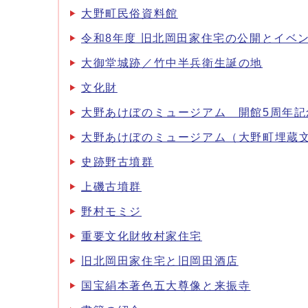
大野町民俗資料館
令和8年度 旧北岡田家住宅の公開とイベ
大御堂城跡／竹中半兵衛生誕の地
文化財
大野あけぼのミュージアム 開館5周年記
大野あけぼのミュージアム（大野町埋蔵
史跡野古墳群
上磯古墳群
野村モミジ
重要文化財牧村家住宅
旧北岡田家住宅と旧岡田酒店
国宝絹本著色五大尊像と来振寺