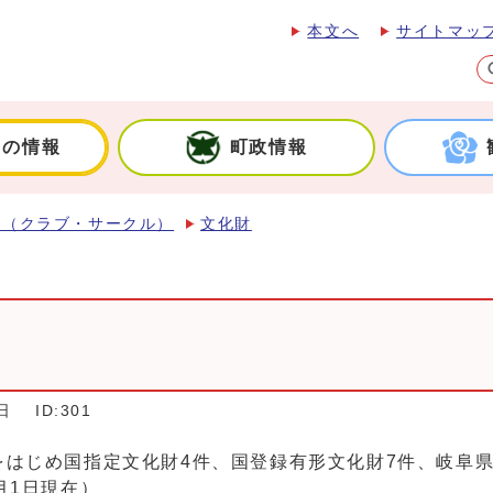
本文へ
サイトマッ
しの情報
町政情報
化（クラブ・サークル）
文化財
日
ID:301
じめ国指定文化財4件、国登録有形文化財7件、岐阜県指
月1日現在）