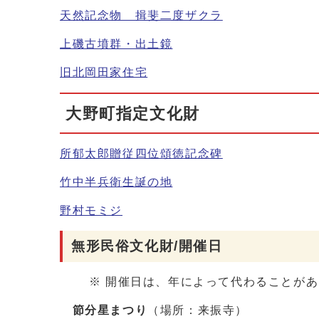
天然記念物 揖斐二度ザクラ
上磯古墳群・出土鏡
旧北岡田家住宅
大野町指定文化財
所郁太郎贈従四位頌徳記念碑
竹中半兵衛生誕の地
野村モミジ
無形民俗文化財/開催日
※ 開催日は、年によって代わることがあ
節分星まつり
（場所：来振寺）