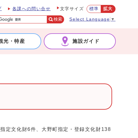
プ
各課への問い合せ
標準
拡大
文字サイズ
検索
Select Language
▼
観光・特産
施設ガイド
定文化財6件、大野町指定・登録文化財138