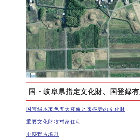
国・岐阜県指定文化財、国登録有
国宝絹本著色五大尊像と来振寺の文化財
重要文化財牧村家住宅
史跡野古墳群