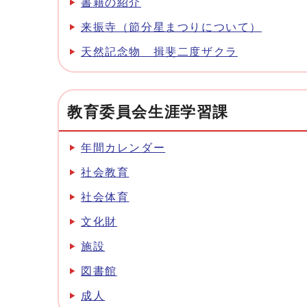
書籍の紹介
来振寺（節分星まつりについて）
天然記念物 揖斐二度ザクラ
教育委員会生涯学習課
年間カレンダー
社会教育
社会体育
文化財
施設
図書館
成人