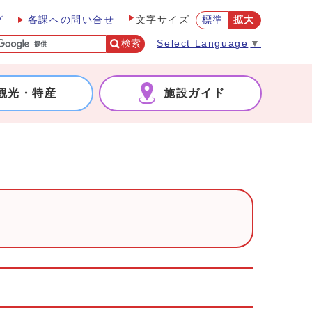
プ
各課への問い合せ
標準
拡大
文字サイズ
検索
Select Language
▼
観光・特産
施設ガイド