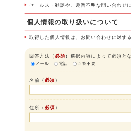
セールス・勧誘や、趣旨不明な問い合わせ
個人情報の取り扱いについて
取得した個人情報は、お問い合わせに対す
回答方法
（
必須
）選択内容によって必須と
メール
電話
回答不要
（
必須
）
名前
（
必須
）
住所