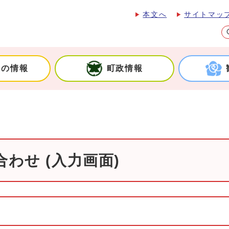
本文へ
サイトマッ
しの情報
町政情報
わせ (入力画面)