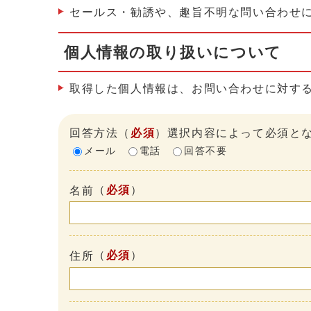
セールス・勧誘や、趣旨不明な問い合わせ
個人情報の取り扱いについて
取得した個人情報は、お問い合わせに対す
回答方法
（
必須
）選択内容によって必須と
メール
電話
回答不要
（
必須
）
名前
（
必須
）
住所