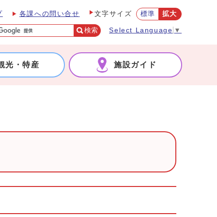
プ
各課への問い合せ
標準
拡大
文字サイズ
検索
Select Language
▼
観光・特産
施設ガイド