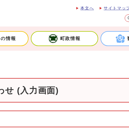
本文へ
サイトマッ
しの情報
町政情報
せ (入力画面)