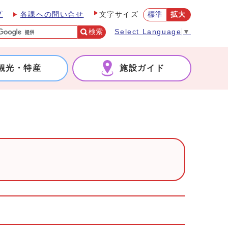
プ
各課への問い合せ
標準
拡大
文字サイズ
検索
Select Language
▼
観光・特産
施設ガイド