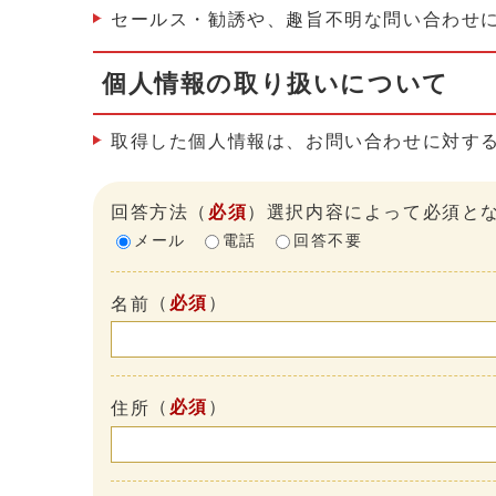
セールス・勧誘や、趣旨不明な問い合わせ
個人情報の取り扱いについて
取得した個人情報は、お問い合わせに対す
回答方法
（
必須
）選択内容によって必須と
メール
電話
回答不要
（
必須
）
名前
（
必須
）
住所