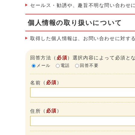
セールス・勧誘や、趣旨不明な問い合わせ
個人情報の取り扱いについて
取得した個人情報は、お問い合わせに対す
回答方法
（
必須
）選択内容によって必須と
メール
電話
回答不要
（
必須
）
名前
（
必須
）
住所