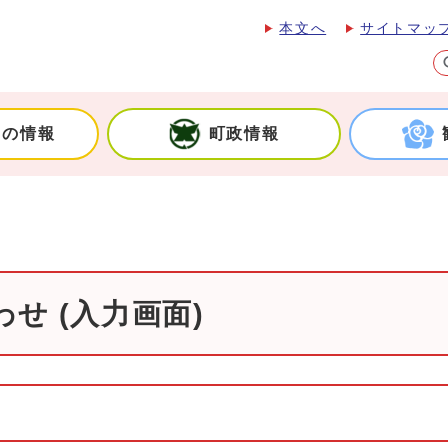
本文へ
サイトマッ
しの情報
町政情報
せ (入力画面)