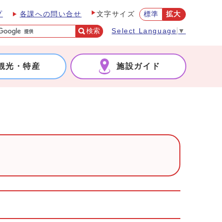
プ
各課への問い合せ
標準
拡大
文字サイズ
検索
Select Language
▼
観光・特産
施設ガイド