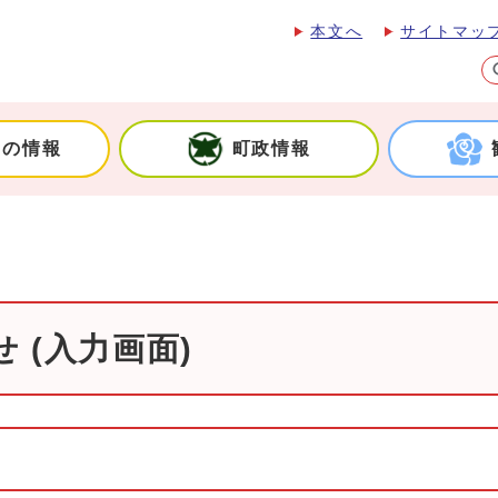
本文へ
サイトマッ
しの情報
町政情報
 (入力画面)