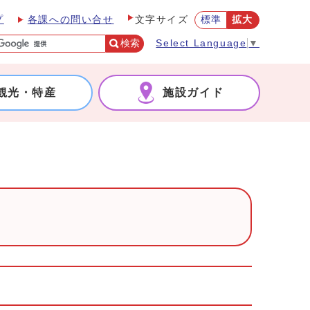
プ
各課への問い合せ
標準
拡大
文字サイズ
検索
Select Language
▼
観光・特産
施設ガイド