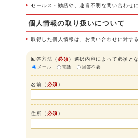
セールス・勧誘や、趣旨不明な問い合わせ
個人情報の取り扱いについて
取得した個人情報は、お問い合わせに対す
回答方法
（
必須
）選択内容によって必須と
メール
電話
回答不要
（
必須
）
名前
（
必須
）
住所