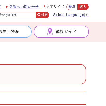
プ
各課への問い合せ
標準
拡大
文字サイズ
検索
Select Language
▼
観光・特産
施設ガイド