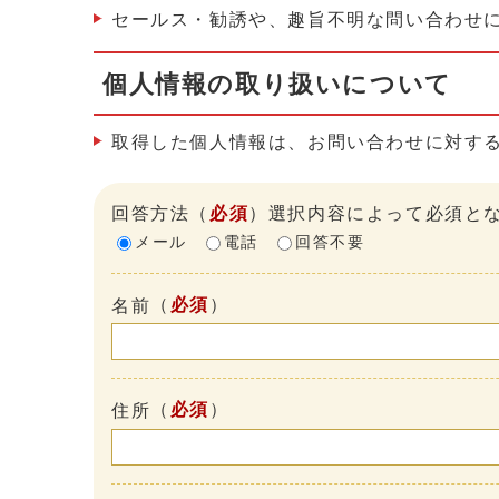
セールス・勧誘や、趣旨不明な問い合わせ
個人情報の取り扱いについて
取得した個人情報は、お問い合わせに対す
回答方法
（
必須
）選択内容によって必須と
メール
電話
回答不要
（
必須
）
名前
（
必須
）
住所