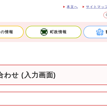
本文へ
サイトマッ
しの情報
町政情報
わせ (入力画面)