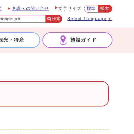
プ
各課への問い合せ
標準
拡大
文字サイズ
検索
Select Language
▼
観光・特産
施設ガイド