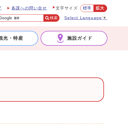
プ
各課への問い合せ
標準
拡大
文字サイズ
検索
Select Language
▼
観光・特産
施設ガイド