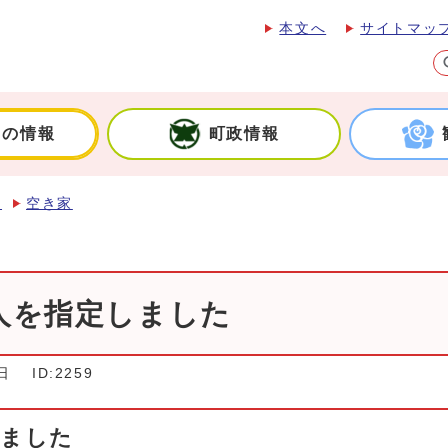
本文へ
サイトマッ
しの情報
町政情報
境
空き家
人を指定しました
日
ID:2259
しました