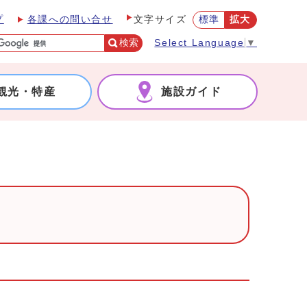
プ
各課への問い合せ
標準
拡大
文字サイズ
検索
Select Language
▼
観光・特産
施設ガイド