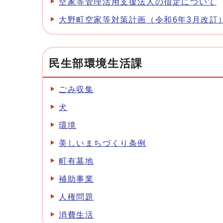
空家等管理活用支援法人の指定について
大野町空家等対策計画（令和6年3月改訂
民生部環境生活課
ごみ収集
犬
環境
美しいまちづくり条例
町有墓地
補助事業
人権問題
消費生活