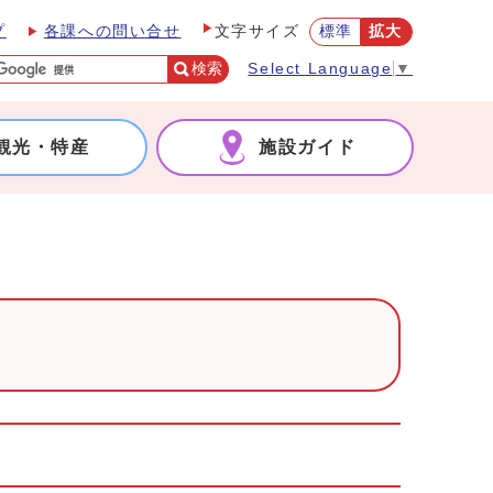
プ
各課への問い合せ
標準
拡大
文字サイズ
検索
Select Language
▼
観光・特産
施設ガイド