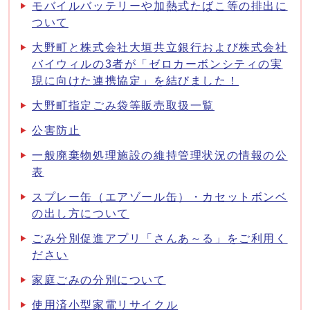
モバイルバッテリーや加熱式たばこ等の排出に
ついて
大野町と株式会社大垣共立銀行および株式会社
バイウィルの3者が「ゼロカーボンシティの実
現に向けた連携協定」を結びました！
大野町指定ごみ袋等販売取扱一覧
公害防止
一般廃棄物処理施設の維持管理状況の情報の公
表
スプレー缶（エアゾール缶）・カセットボンベ
の出し方について
ごみ分別促進アプリ「さんあ～る」をご利用く
ださい
家庭ごみの分別について
使用済小型家電リサイクル