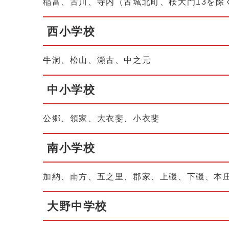
稲富、古川、寺内（古城北町、桜大門13を除
西小学校
牛洞、松山、瀬古、中之元
中小学校
公郷、領家、大衣斐、小衣斐
南小学校
加納、南方、五之里、郡家、上磯、下磯、本
大野中学校