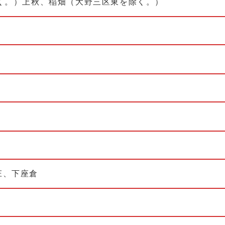
く。）上秋、稲畑（大野三区東を除く。）
庄、下座倉