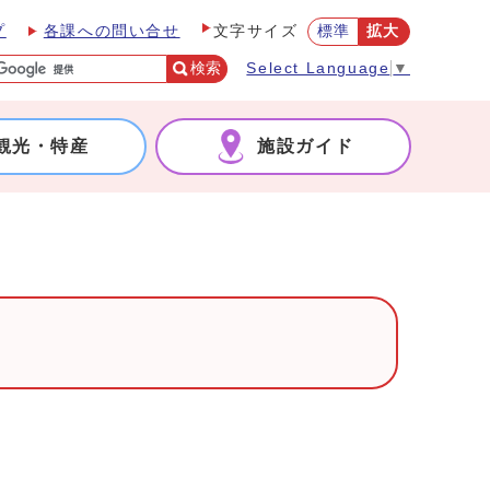
プ
各課への問い合せ
標準
拡大
文字サイズ
検索
Select Language
▼
観光・特産
施設ガイド