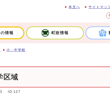
本文へ
サイトマッ
しの情報
町政情報
育
小・中学校
学区域
日
ID:127