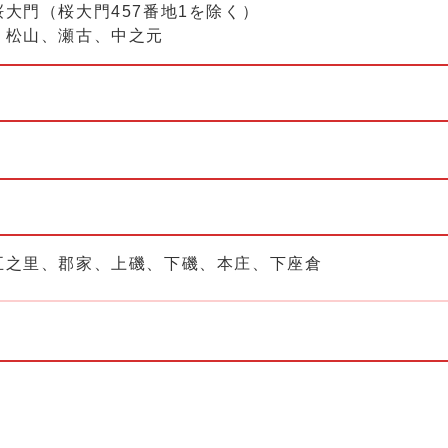
大門（桜大門457番地1を除く）
、松山、瀬古、中之元
五之里、郡家、上磯、下磯、本庄、下座倉