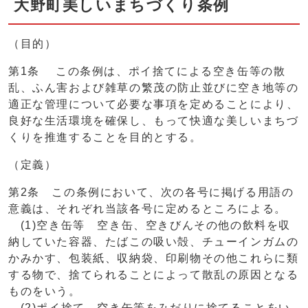
大野町美しいまちづくり条例
（目的）
第1条 この条例は、ポイ捨てによる空き缶等の散
乱、ふん害および雑草の繁茂の防止並びに空き地等の
適正な管理について必要な事項を定めることにより、
良好な生活環境を確保し、もって快適な美しいまちづ
くりを推進することを目的とする。
（定義）
第2条 この条例において、次の各号に掲げる用語の
意義は、それぞれ当該各号に定めるところによる。
(1)空き缶等 空き缶、空きびんその他の飲料を収
納していた容器、たばこの吸い殻、チューインガムの
かみかす、包装紙、収納袋、印刷物その他これらに類
する物で、捨てられることによって散乱の原因となる
ものをいう。
(2)ポイ捨て 空き缶等をみだりに捨てることをい