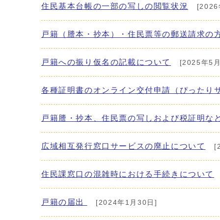
住民基本台帳の一部の写しの閲覧状況
[202
戸籍（謄本・抄本）・住民票等の郵送請求の
戸籍への振り仮名の記載について
[2025年5月
各種証明書のオンライン交付申請（ぴったり
戸籍謄・抄本、住民票の写しおよび税証明な
広域相互発行窓口サービスの廃止について
[
住民課窓口の混雑時における手続きについて
戸籍の届出
[2024年1月30日]