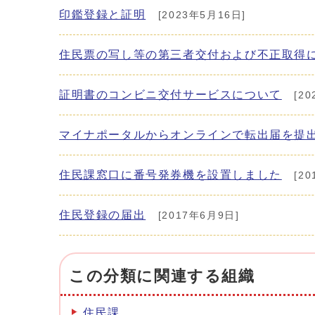
印鑑登録と証明
[2023年5月16日]
住民票の写し等の第三者交付および不正取得
証明書のコンビニ交付サービスについて
[20
マイナポータルからオンラインで転出届を提
住民課窓口に番号発券機を設置しました
[20
住民登録の届出
[2017年6月9日]
この分類に関連する組織
住民課