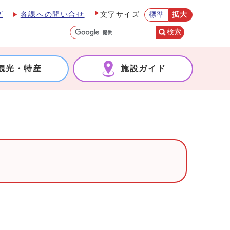
プ
各課への問い合せ
標準
拡大
文字サイズ
検索
観光・特産
施設ガイド