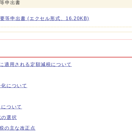
等申出書
申出書 (エクセル形式、16.20KB)
）に適用される定額減税について
子化について
）について
式の選択
税の主な改正点