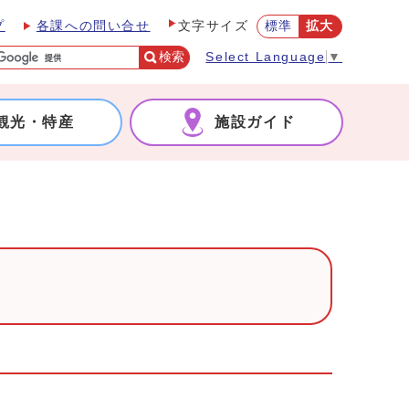
プ
各課への問い合せ
標準
拡大
文字サイズ
検索
Select Language
▼
観光・特産
施設ガイド