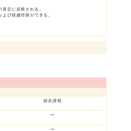
の算定に反映される。
および繰越控除ができる。
総合課税
ー
ー