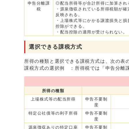
申告分離課
◎配当所得等が合計所得に加算され
税
・源泉徴収されている所得税額が確
反映される。
・上場株式等にかかる譲渡損失と損
控除ができる。
・配当控除の適用が受けられない。
選択できる課税方式
所得の種類と選択できる課税方式は、次の表
課税方式の選択例 ：所得税では「申告分離
所得の種類
上場株式等の配当所得
申告不要制
度
特定公社債等の利子所得
申告不要制
度
源泉徴収ありの特定口座
申告不要制