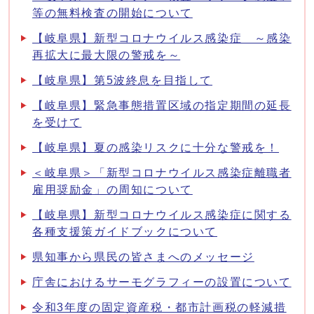
等の無料検査の開始について
【岐阜県】新型コロナウイルス感染症 ～感染
再拡大に最大限の警戒を～
【岐阜県】第5波終息を目指して
【岐阜県】緊急事態措置区域の指定期間の延長
を受けて
【岐阜県】夏の感染リスクに十分な警戒を！
＜岐阜県＞「新型コロナウイルス感染症離職者
雇用奨励金」の周知について
【岐阜県】新型コロナウイルス感染症に関する
各種支援策ガイドブックについて
県知事から県民の皆さまへのメッセージ
庁舎におけるサーモグラフィーの設置について
令和3年度の固定資産税・都市計画税の軽減措